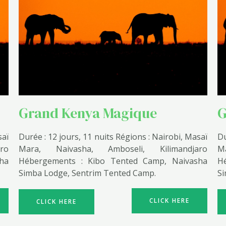
Grand Kenya Magique
G
saï
Durée : 12 jours, 11 nuits Régions : Nairobi, Masaï
Du
ro
Mara, Naivasha, Amboseli, Kilimandjaro
M
ha
Hébergements : Kibo Tented Camp, Naivasha
H
Simba Lodge, Sentrim Tented Camp.
Si
CLICK HERE
CLICK HERE