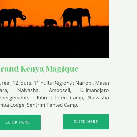
rand Kenya Magique
rée : 12 jours, 11 nuits Régions : Nairobi, Masaï
ara, Naivasha, Amboseli, Kilimandjaro
ébergements : Kibo Tented Camp, Naivasha
mba Lodge, Sentrim Tented Camp.
CLICK HERE
CLICK HERE